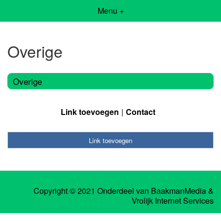
Menu +
Overige
Overige
Link toevoegen
Contact
Link toevoegen
Copyright © 2021 Onderdeel van
BaakmanMedia
&
Vrolijk Internet Services